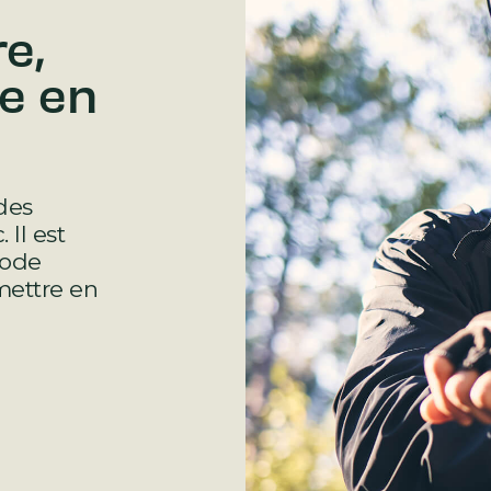
e,
e en
des
Il est
code
mettre en