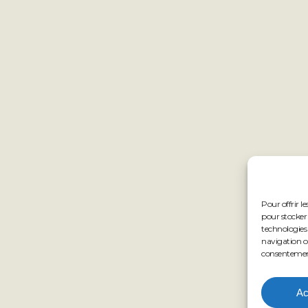
Pour offrir l
pour stocker 
technologies
navigation ou
consentement 
Ac