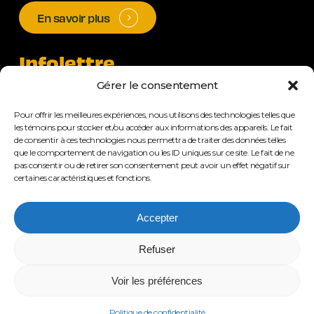
En savoir plus
Infolettre
Gérer le consentement
Email
S'abonner
Pour offrir les meilleures expériences, nous utilisons des technologies telles que
les témoins pour stocker et/ou accéder aux informations des appareils. Le fait
de consentir à ces technologies nous permettra de traiter des données telles
que le comportement de navigation ou les ID uniques sur ce site. Le fait de ne
pas consentir ou de retirer son consentement peut avoir un effet négatif sur
certaines caractéristiques et fonctions.
Tous droits réservés © Municipalité de Chartierville
Accepter
2026
Design :
Geneviève Bellehumeur
Refuser
Programmation :
MAKEMAGIK
Voir les préférences
Politique de confidentialité